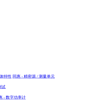
导体特性
同惠 - 精密源 / 测量单元
测试
惠 - 数字功率计